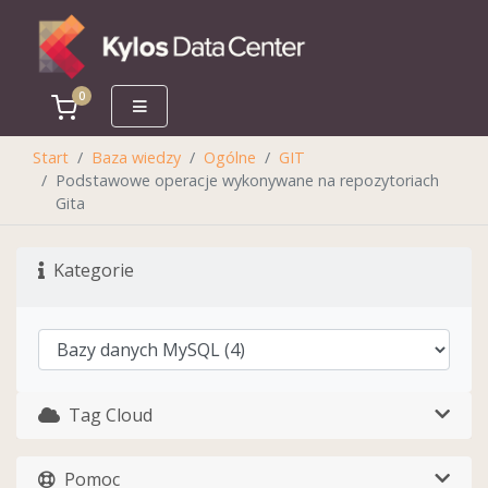
0
Koszyk
Start
Baza wiedzy
Ogólne
GIT
Podstawowe operacje wykonywane na repozytoriach
Gita
Kategorie
Tag Cloud
Pomoc