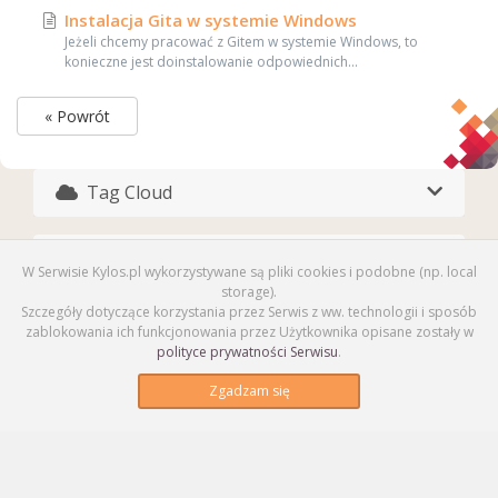
Instalacja Gita w systemie Windows
Jeżeli chcemy pracować z Gitem w systemie Windows, to
konieczne jest doinstalowanie odpowiednich...
« Powrót
Tag Cloud
Pomoc
W Serwisie Kylos.pl wykorzystywane są pliki cookies i podobne (np. local
storage).
Szczegóły dotyczące korzystania przez Serwis z ww. technologii i sposób
zablokowania ich funkcjonowania przez Użytkownika opisane zostały w
polityce prywatności Serwisu
.
Zgadzam się
Polski /
Copyright © 2026 Kylos.pl. Wszelkie prawa
zastrzeżone.
PLN