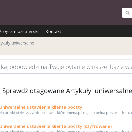
Program partnerski
Kontakt
ykuły uniwersalne
Sprawdź otagowane Artykuły 'uniwersalne
Uniwersalne ustawienia klienta poczty
Na przykładzie skrzynki: jan.kowalski@domena.plLogin to pełna postać adresu e-m
Uniwersalne ustawienia klienta poczty (szyfrowane)
Na przykładzie skrzynki: jan.kowalski@domena.plLogin to pełna postać adresu e-m