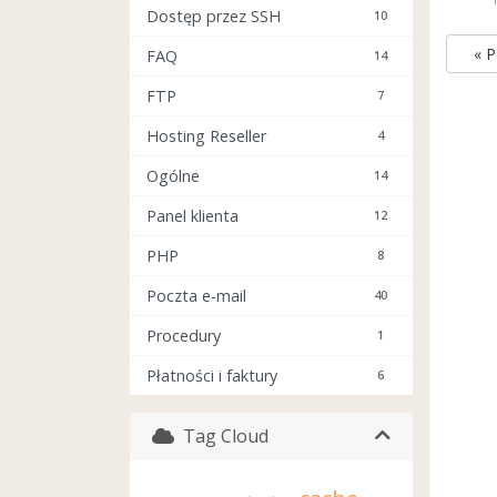
Dostęp przez SSH
10
« 
FAQ
14
FTP
7
Hosting Reseller
4
Ogólne
14
Panel klienta
12
PHP
8
Poczta e-mail
40
Procedury
1
Płatności i faktury
6
Tag Cloud