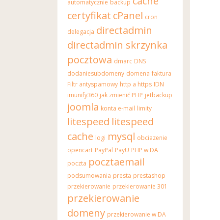
cache
automatycznie
backup
certyfikat
cPanel
cron
directadmin
delegacja
directadmin skrzynka
pocztowa
dmarc
DNS
dodaniesubdomeny
domena
faktura
Filtr antyspamowy
http a https
IDN
imunify360
jak zmienić PHP
jetbackup
joomla
konta e-mail
limity
litespeed
litespeed
cache
mysql
logi
obciazenie
opencart
PayPal
PayU
PHP w DA
pocztaemail
poczta
podsumowania
presta
prestashop
przekierowanie
przekierowanie 301
przekierowanie
domeny
przekierowanie w DA