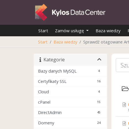
Start
Zamów usługę
Baza wiedzy
Start
Baza wiedzy
Sprawdź otagowane Art
Kategorie
Bazy danych MySQL
4
Certyfikaty SSL
16
Cloud
4
cPanel
15
DirectAdmin
45
Domeny
24