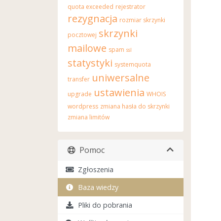
quota exceeded
rejestrator
rezygnacja
rozmiar skrzynki
skrzynki
pocztowej
mailowe
spam
ssl
statystyki
systemquota
uniwersalne
transfer
ustawienia
upgrade
WHOIS
wordpress
zmiana hasła do skrzynki
zmiana limitów
Pomoc
Zgłoszenia
Baza wiedzy
Pliki do pobrania