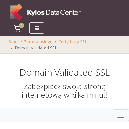
0
Koszyk
Start
Zamów usługę
Certyfikaty SSL
Domain Validated SSL
Domain Validated SSL
Zabezpiecz swoją stronę
internetową w kilka minut!